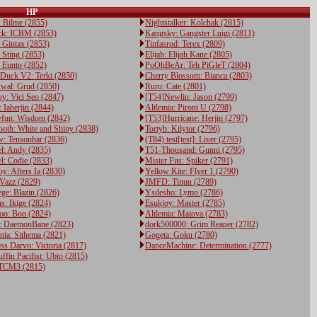
HP
: Bilme (2855)
Nightstalker: Kolchak (2815)
ck: ICBM (2853)
Kangsky: Gangster Luigi (2811)
Gintax (2853)
Tinfasrod: Terex (2809)
Sting (2853)
Elijah: Elijah Kane (2805)
: Eunto (2852)
PoOhBeAr: Teh PiGleT (2804)
 Duck V2: Terki (2850)
Cherry Blossom: Bianca (2803)
kwal: Grud (2850)
Ruro: Cate (2801)
y: Vici Seo (2847)
[T54]Newlin: Jason (2799)
 Iaherjin (2844)
Altlemia: Pironi U (2798)
fun: Wisdom (2842)
[T53]Hurricane: Herjin (2797)
ooth: White and Shiny (2838)
Tortyb: Kilytor (2796)
: Tensonhar (2836)
(T84) test[test]: Liver (2795)
l: Andy (2835)
T51-Thousand: Gunni (2795)
l: Codie (2833)
Mister Fits: Spiker (2791)
y: Afters Ia (2830)
Yellow Kite: Flyer 1 (2790)
 Vazz (2829)
JMFD: Tinun (2789)
ge: Blazin (2826)
Ysdesho: Lymo (2786)
s: Ikige (2824)
Esukjoy: Master (2785)
o: Boo (2824)
Altlemia: Maiova (2783)
s: DaemonBane (2823)
dork500000: Grim Reaper (2782)
nia: Sithema (2821)
Gogeta: Goku (2780)
ss Darvo: Victoria (2817)
DanceMachine: Determination (2777)
ffin Pacifist: Ubto (2815)
TCM3 (2815)