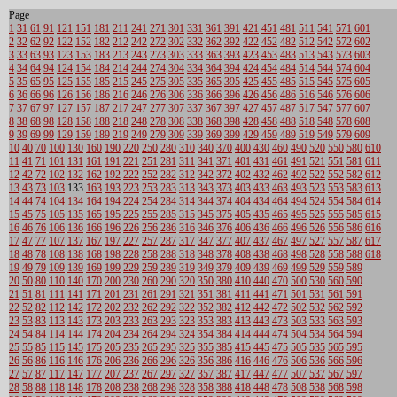
Page
1
31
61
91
121
151
181
211
241
271
301
331
361
391
421
451
481
511
541
571
601
2
32
62
92
122
152
182
212
242
272
302
332
362
392
422
452
482
512
542
572
602
3
33
63
93
123
153
183
213
243
273
303
333
363
393
423
453
483
513
543
573
603
4
34
64
94
124
154
184
214
244
274
304
334
364
394
424
454
484
514
544
574
604
5
35
65
95
125
155
185
215
245
275
305
335
365
395
425
455
485
515
545
575
605
6
36
66
96
126
156
186
216
246
276
306
336
366
396
426
456
486
516
546
576
606
7
37
67
97
127
157
187
217
247
277
307
337
367
397
427
457
487
517
547
577
607
8
38
68
98
128
158
188
218
248
278
308
338
368
398
428
458
488
518
548
578
608
9
39
69
99
129
159
189
219
249
279
309
339
369
399
429
459
489
519
549
579
609
10
40
70
100
130
160
190
220
250
280
310
340
370
400
430
460
490
520
550
580
610
11
41
71
101
131
161
191
221
251
281
311
341
371
401
431
461
491
521
551
581
611
12
42
72
102
132
162
192
222
252
282
312
342
372
402
432
462
492
522
552
582
612
13
43
73
103
133
163
193
223
253
283
313
343
373
403
433
463
493
523
553
583
613
14
44
74
104
134
164
194
224
254
284
314
344
374
404
434
464
494
524
554
584
614
15
45
75
105
135
165
195
225
255
285
315
345
375
405
435
465
495
525
555
585
615
16
46
76
106
136
166
196
226
256
286
316
346
376
406
436
466
496
526
556
586
616
17
47
77
107
137
167
197
227
257
287
317
347
377
407
437
467
497
527
557
587
617
18
48
78
108
138
168
198
228
258
288
318
348
378
408
438
468
498
528
558
588
618
19
49
79
109
139
169
199
229
259
289
319
349
379
409
439
469
499
529
559
589
20
50
80
110
140
170
200
230
260
290
320
350
380
410
440
470
500
530
560
590
21
51
81
111
141
171
201
231
261
291
321
351
381
411
441
471
501
531
561
591
22
52
82
112
142
172
202
232
262
292
322
352
382
412
442
472
502
532
562
592
23
53
83
113
143
173
203
233
263
293
323
353
383
413
443
473
503
533
563
593
24
54
84
114
144
174
204
234
264
294
324
354
384
414
444
474
504
534
564
594
25
55
85
115
145
175
205
235
265
295
325
355
385
415
445
475
505
535
565
595
26
56
86
116
146
176
206
236
266
296
326
356
386
416
446
476
506
536
566
596
27
57
87
117
147
177
207
237
267
297
327
357
387
417
447
477
507
537
567
597
28
58
88
118
148
178
208
238
268
298
328
358
388
418
448
478
508
538
568
598