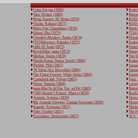
Crim: Fasyan (2880)
Rothe
Tarn: Droker (2880)
Barro
Hejin Tourney 26: Hejin (2879)
KOD: 
Vischa: Kebaca (2877)
KOD: 
Bobo Fett: Changjingo (2876)
Itleub
Iikiten: Eba (2875)
[T34]
Chunkey-Munkey: Toubu (2874)
Pirsu
[T55]Mewtwo: Pokedex (2872)
Esukjo
i160-10: Amii (2872)
Onine:
KoyIsMine: mine (2872)
Happy
Illerhas: Jeners (2870)
TinyT
Tenshi Kuma: Naosu Tenshi (2868)
Kohew
Plebble: Pleb (2867)
Samue
T6 Silver Aro: Hewoldni (2866)
Samue
The Union Forever: White Stripe (2865)
Egunjo
Comeback kid: Tybjen (2865)
Vazz:
Xlorn: Yaneun (2864)
Lorjoy
papa-Mpr Sr dd Enc Nw: wOW (2863)
Button
(T86) Round 5 Exbow: Maeva (2859)
BooKo
Artemis: Artemis (2859)
Tinje
Mr. Smooth Operator: Captain Awesome (2858)
Maiso
Kaargh: Yoritomo (2857)
Mistre
Jrife: Uoxher (2857)
The Pu
Excrutiator: Destruction (2857)
TC5: 