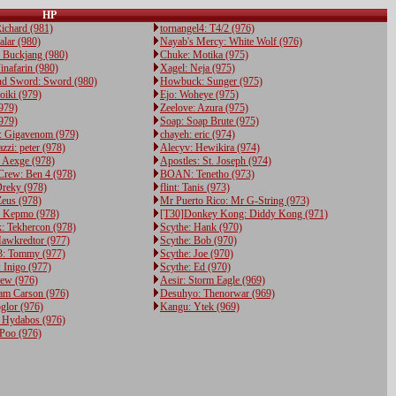
HP
Richard (981)
tornangel4: T4/2 (976)
alar (980)
Nayab's Mercy: White Wolf (976)
 Buckjang (980)
Chuke: Motika (975)
inafarin (980)
Xagel: Neja (975)
nd Sword: Sword (980)
Howbuck: Sunger (975)
oiki (979)
Ejo: Woheye (975)
979)
Zeelove: Azura (975)
979)
Soap: Soap Brute (975)
: Gigavenom (979)
chayeh: eric (974)
zi: peter (978)
Alecyv: Hewikira (974)
 Aexge (978)
Apostles: St. Joseph (974)
Crew: Ben 4 (978)
BOAN: Tenetho (973)
Dreky (978)
flint: Tanis (973)
Zeus (978)
Mr Puerto Rico: Mr G-String (973)
: Kepmo (978)
[T30]Donkey Kong: Diddy Kong (971)
: Tekhercon (978)
Scythe: Hank (970)
Hawkredtor (977)
Scythe: Bob (970)
: Tommy (977)
Scythe: Joe (970)
: Inigo (977)
Scythe: Ed (970)
hew (976)
Aesir: Storm Eagle (969)
am Carson (976)
Desuhyo: Thenorwar (969)
oglor (976)
Kangu: Ytek (969)
 Hydabos (976)
oPoo (976)