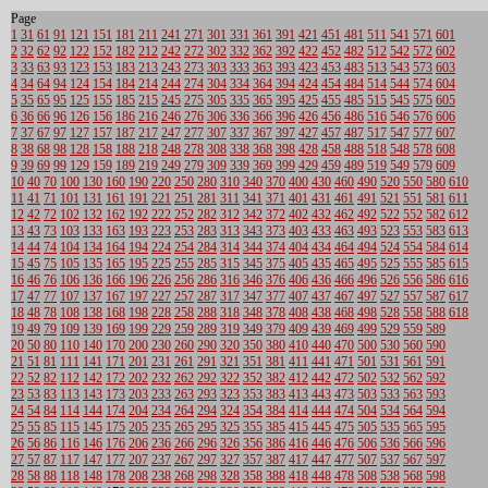
Page
1
31
61
91
121
151
181
211
241
271
301
331
361
391
421
451
481
511
541
571
601
2
32
62
92
122
152
182
212
242
272
302
332
362
392
422
452
482
512
542
572
602
3
33
63
93
123
153
183
213
243
273
303
333
363
393
423
453
483
513
543
573
603
4
34
64
94
124
154
184
214
244
274
304
334
364
394
424
454
484
514
544
574
604
5
35
65
95
125
155
185
215
245
275
305
335
365
395
425
455
485
515
545
575
605
6
36
66
96
126
156
186
216
246
276
306
336
366
396
426
456
486
516
546
576
606
7
37
67
97
127
157
187
217
247
277
307
337
367
397
427
457
487
517
547
577
607
8
38
68
98
128
158
188
218
248
278
308
338
368
398
428
458
488
518
548
578
608
9
39
69
99
129
159
189
219
249
279
309
339
369
399
429
459
489
519
549
579
609
10
40
70
100
130
160
190
220
250
280
310
340
370
400
430
460
490
520
550
580
610
11
41
71
101
131
161
191
221
251
281
311
341
371
401
431
461
491
521
551
581
611
12
42
72
102
132
162
192
222
252
282
312
342
372
402
432
462
492
522
552
582
612
13
43
73
103
133
163
193
223
253
283
313
343
373
403
433
463
493
523
553
583
613
14
44
74
104
134
164
194
224
254
284
314
344
374
404
434
464
494
524
554
584
614
15
45
75
105
135
165
195
225
255
285
315
345
375
405
435
465
495
525
555
585
615
16
46
76
106
136
166
196
226
256
286
316
346
376
406
436
466
496
526
556
586
616
17
47
77
107
137
167
197
227
257
287
317
347
377
407
437
467
497
527
557
587
617
18
48
78
108
138
168
198
228
258
288
318
348
378
408
438
468
498
528
558
588
618
19
49
79
109
139
169
199
229
259
289
319
349
379
409
439
469
499
529
559
589
20
50
80
110
140
170
200
230
260
290
320
350
380
410
440
470
500
530
560
590
21
51
81
111
141
171
201
231
261
291
321
351
381
411
441
471
501
531
561
591
22
52
82
112
142
172
202
232
262
292
322
352
382
412
442
472
502
532
562
592
23
53
83
113
143
173
203
233
263
293
323
353
383
413
443
473
503
533
563
593
24
54
84
114
144
174
204
234
264
294
324
354
384
414
444
474
504
534
564
594
25
55
85
115
145
175
205
235
265
295
325
355
385
415
445
475
505
535
565
595
26
56
86
116
146
176
206
236
266
296
326
356
386
416
446
476
506
536
566
596
27
57
87
117
147
177
207
237
267
297
327
357
387
417
447
477
507
537
567
597
28
58
88
118
148
178
208
238
268
298
328
358
388
418
448
478
508
538
568
598