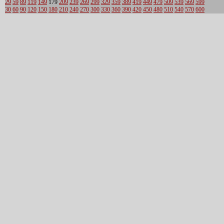
29
59
89
119
149
179
209
239
269
299
329
359
389
419
449
479
509
539
569
599
30
60
90
120
150
180
210
240
270
300
330
360
390
420
450
480
510
540
570
600