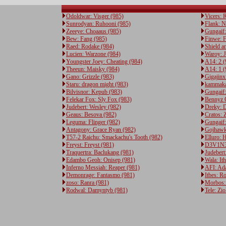
Odoldwar: Visger (985)
Vicers: 
Sunrodyan: Ruhooni (985)
Flank: N
Zeeeye: Choaaus (985)
Gungaif:
Bew: Fang (985)
Finwe: F
Raed: Rodake (984)
Shield a
Lucien: Warzone (984)
Waroy: J
Youngster Joey: Cheating (984)
A14: 2 (
Theeun: Maisky (984)
A14: 1 (
Gano: Grizzle (983)
Gigajinx
Staru: dragon might (983)
kammakaz
Bilvisnor: Kepub (983)
Gungaif:
Felekar Fox: Sly Fox (983)
Bennyz 
Judebert: Wesley (982)
Dreky: 
Geaus: Besova (982)
Cratos: 
Leguma: Flinger (982)
Gungaif
Antagony: Grace Ryan (982)
Gojhawk
T57-2 Raichu: Smackachu's Tooth (982)
Elluro: 
Freyst: Freyst (981)
D3V1N3
Traquertra: Baclukang (981)
Judebert
Edambo Geoh: Onisep (981)
Wala: It
Inferno Messiah: Reaper (981)
AFI: Ad
Demonrage: Fantasmo (981)
Itbes: R
zoso: Ranra (981)
Morbos:
Rodwal: Damyntyb (981)
Tele: Zi