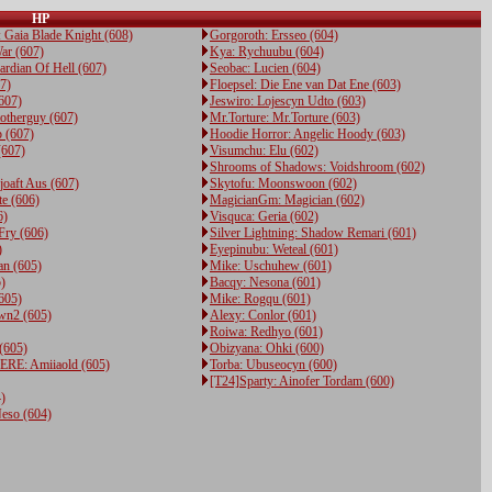
HP
: Gaia Blade Knight (608)
Gorgoroth: Ersseo (604)
ar (607)
Kya: Rychuubu (604)
ardian Of Hell (607)
Seobac: Lucien (604)
07)
Floepsel: Die Ene van Dat Ene (603)
607)
Jeswiro: Lojescyn Udto (603)
totherguy (607)
Mr.Torture: Mr.Torture (603)
 (607)
Hoodie Horror: Angelic Hoody (603)
(607)
Visumchu: Elu (602)
Shrooms of Shadows: Voidshroom (602)
oaft Aus (607)
Skytofu: Moonswoon (602)
te (606)
MagicianGm: Magician (602)
6)
Visquca: Geria (602)
Fry (606)
Silver Lightning: Shadow Remari (601)
)
Eyepinubu: Weteal (601)
an (605)
Mike: Uschuhew (601)
)
Bacqy: Nesona (601)
605)
Mike: Rogqu (601)
n2 (605)
Alexy: Conlor (601)
Roiwa: Redhyo (601)
(605)
Obizyana: Ohki (600)
E: Amiiaold (605)
Torba: Ubuseocyn (600)
[T24]Sparty: Ainofer Tordam (600)
)
eso (604)