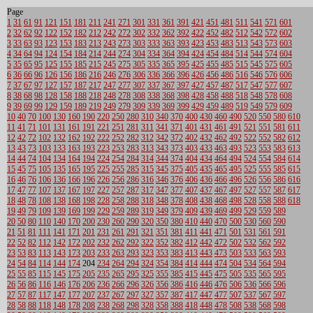
Page
1
31
61
91
121
151
181
211
241
271
301
331
361
391
421
451
481
511
541
571
601
2
32
62
92
122
152
182
212
242
272
302
332
362
392
422
452
482
512
542
572
602
3
33
63
93
123
153
183
213
243
273
303
333
363
393
423
453
483
513
543
573
603
4
34
64
94
124
154
184
214
244
274
304
334
364
394
424
454
484
514
544
574
604
5
35
65
95
125
155
185
215
245
275
305
335
365
395
425
455
485
515
545
575
605
6
36
66
96
126
156
186
216
246
276
306
336
366
396
426
456
486
516
546
576
606
7
37
67
97
127
157
187
217
247
277
307
337
367
397
427
457
487
517
547
577
607
8
38
68
98
128
158
188
218
248
278
308
338
368
398
428
458
488
518
548
578
608
9
39
69
99
129
159
189
219
249
279
309
339
369
399
429
459
489
519
549
579
609
10
40
70
100
130
160
190
220
250
280
310
340
370
400
430
460
490
520
550
580
610
11
41
71
101
131
161
191
221
251
281
311
341
371
401
431
461
491
521
551
581
611
12
42
72
102
132
162
192
222
252
282
312
342
372
402
432
462
492
522
552
582
612
13
43
73
103
133
163
193
223
253
283
313
343
373
403
433
463
493
523
553
583
613
14
44
74
104
134
164
194
224
254
284
314
344
374
404
434
464
494
524
554
584
614
15
45
75
105
135
165
195
225
255
285
315
345
375
405
435
465
495
525
555
585
615
16
46
76
106
136
166
196
226
256
286
316
346
376
406
436
466
496
526
556
586
616
17
47
77
107
137
167
197
227
257
287
317
347
377
407
437
467
497
527
557
587
617
18
48
78
108
138
168
198
228
258
288
318
348
378
408
438
468
498
528
558
588
618
19
49
79
109
139
169
199
229
259
289
319
349
379
409
439
469
499
529
559
589
20
50
80
110
140
170
200
230
260
290
320
350
380
410
440
470
500
530
560
590
21
51
81
111
141
171
201
231
261
291
321
351
381
411
441
471
501
531
561
591
22
52
82
112
142
172
202
232
262
292
322
352
382
412
442
472
502
532
562
592
23
53
83
113
143
173
203
233
263
293
323
353
383
413
443
473
503
533
563
593
24
54
84
114
144
174
204
234
264
294
324
354
384
414
444
474
504
534
564
594
25
55
85
115
145
175
205
235
265
295
325
355
385
415
445
475
505
535
565
595
26
56
86
116
146
176
206
236
266
296
326
356
386
416
446
476
506
536
566
596
27
57
87
117
147
177
207
237
267
297
327
357
387
417
447
477
507
537
567
597
28
58
88
118
148
178
208
238
268
298
328
358
388
418
448
478
508
538
568
598