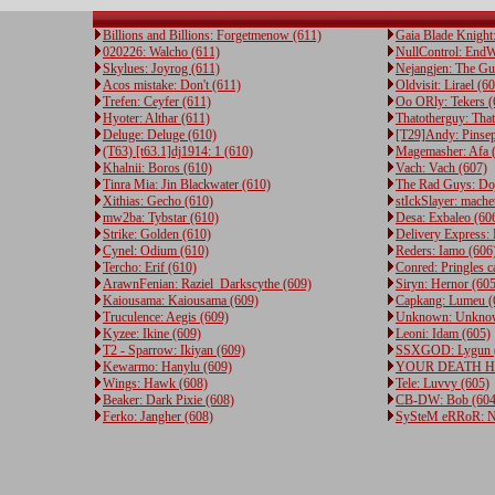
Billions and Billions: Forgetmenow (611)
Gaia Blade Knight
020226: Walcho (611)
NullControl: EndW
Skylues: Joyrog (611)
Nejangjen: The Gu
Acos mistake: Don't (611)
Oldvisit: Lirael (6
Trefen: Ceyfer (611)
Oo ORly: Tekers (
Hyoter: Althar (611)
Thatotherguy: Tha
Deluge: Deluge (610)
[T29]Andy: Pinsep
(T63) [t63.1]dj1914: 1 (610)
Magemasher: Afa 
Khalnii: Boros (610)
Vach: Vach (607)
Tinra Mia: Jin Blackwater (610)
The Rad Guys: Doj
Xithias: Gecho (610)
stIckSlayer: mache
mw2ba: Tybstar (610)
Desa: Exbaleo (60
Strike: Golden (610)
Delivery Express: 
Cynel: Odium (610)
Reders: Iamo (606
Tercho: Erif (610)
Conred: Pringles c
ArawnFenian: Raziel_Darkscythe (609)
Siryn: Hernor (605
Kaiousama: Kaiousama (609)
Capkang: Lumeu (
Truculence: Aegis (609)
Unknown: Unknow
Kyzee: Ikine (609)
Leoni: Idam (605)
T2 - Sparrow: Ikiyan (609)
SSXGOD: Lygun 
Kewarmo: Hanylu (609)
YOUR DEATH HER
Wings: Hawk (608)
Tele: Luvvy (605)
Beaker: Dark Pixie (608)
CB-DW: Bob (604
Ferko: Jangher (608)
SySteM eRRoR: N