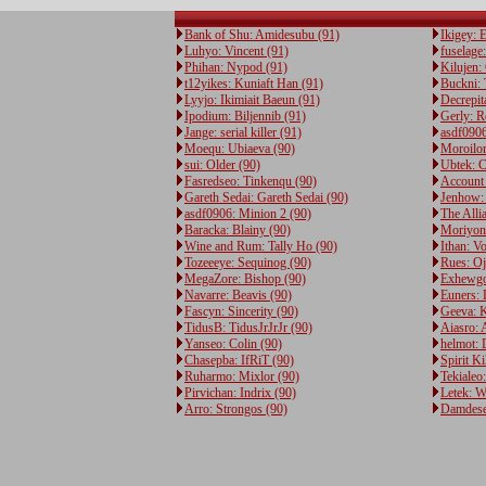
Bank of Shu: Amidesubu (91)
Ikigey: 
Luhyo: Vincent (91)
fuselage
Phihan: Nypod (91)
Kilujen:
t12yikes: Kuniaft Han (91)
Buckni: 
Lyyjo: Ikimiait Baeun (91)
Decrepita
Ipodium: Biljennib (91)
Gerly: 
Jange: serial killer (91)
asdf0906
Moequ: Ubiaeva (90)
Moroilor
sui: Older (90)
Ubtek: C
Fasredseo: Tinkenqu (90)
Account 
Gareth Sedai: Gareth Sedai (90)
Jenhow:
asdf0906: Minion 2 (90)
The Alli
Baracka: Blainy (90)
Moriyon
Wine and Rum: Tally Ho (90)
Ithan: V
Tozeeeye: Sequinog (90)
Rues: Oj
MegaZore: Bishop (90)
Exhewgo
Navarre: Beavis (90)
Euners: 
Fascyn: Sincerity (90)
Geeva: K
TidusB: TidusJrJrJr (90)
Aiasro: 
Yanseo: Colin (90)
helmot: 
Chasepba: IfRiT (90)
Spirit Ki
Ruharmo: Mixlor (90)
Tekialeo:
Pirvichan: Indrix (90)
Letek:
Arro: Strongos (90)
Damdese