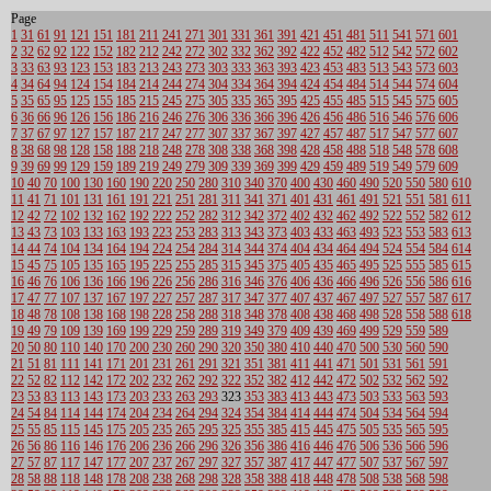
Page
1
31
61
91
121
151
181
211
241
271
301
331
361
391
421
451
481
511
541
571
601
2
32
62
92
122
152
182
212
242
272
302
332
362
392
422
452
482
512
542
572
602
3
33
63
93
123
153
183
213
243
273
303
333
363
393
423
453
483
513
543
573
603
4
34
64
94
124
154
184
214
244
274
304
334
364
394
424
454
484
514
544
574
604
5
35
65
95
125
155
185
215
245
275
305
335
365
395
425
455
485
515
545
575
605
6
36
66
96
126
156
186
216
246
276
306
336
366
396
426
456
486
516
546
576
606
7
37
67
97
127
157
187
217
247
277
307
337
367
397
427
457
487
517
547
577
607
8
38
68
98
128
158
188
218
248
278
308
338
368
398
428
458
488
518
548
578
608
9
39
69
99
129
159
189
219
249
279
309
339
369
399
429
459
489
519
549
579
609
10
40
70
100
130
160
190
220
250
280
310
340
370
400
430
460
490
520
550
580
610
11
41
71
101
131
161
191
221
251
281
311
341
371
401
431
461
491
521
551
581
611
12
42
72
102
132
162
192
222
252
282
312
342
372
402
432
462
492
522
552
582
612
13
43
73
103
133
163
193
223
253
283
313
343
373
403
433
463
493
523
553
583
613
14
44
74
104
134
164
194
224
254
284
314
344
374
404
434
464
494
524
554
584
614
15
45
75
105
135
165
195
225
255
285
315
345
375
405
435
465
495
525
555
585
615
16
46
76
106
136
166
196
226
256
286
316
346
376
406
436
466
496
526
556
586
616
17
47
77
107
137
167
197
227
257
287
317
347
377
407
437
467
497
527
557
587
617
18
48
78
108
138
168
198
228
258
288
318
348
378
408
438
468
498
528
558
588
618
19
49
79
109
139
169
199
229
259
289
319
349
379
409
439
469
499
529
559
589
20
50
80
110
140
170
200
230
260
290
320
350
380
410
440
470
500
530
560
590
21
51
81
111
141
171
201
231
261
291
321
351
381
411
441
471
501
531
561
591
22
52
82
112
142
172
202
232
262
292
322
352
382
412
442
472
502
532
562
592
23
53
83
113
143
173
203
233
263
293
323
353
383
413
443
473
503
533
563
593
24
54
84
114
144
174
204
234
264
294
324
354
384
414
444
474
504
534
564
594
25
55
85
115
145
175
205
235
265
295
325
355
385
415
445
475
505
535
565
595
26
56
86
116
146
176
206
236
266
296
326
356
386
416
446
476
506
536
566
596
27
57
87
117
147
177
207
237
267
297
327
357
387
417
447
477
507
537
567
597
28
58
88
118
148
178
208
238
268
298
328
358
388
418
448
478
508
538
568
598