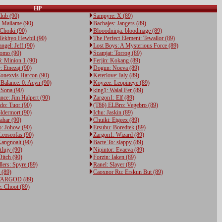
HP
Elub (90)
Sampyre: X (89)
: Maiiame (90)
Bacbajes: Jangers (89)
 Choiki (90)
Blooodninja: bloodmage (89)
Tekhyo Hewbil (90)
The Perfect Element: Tewallor (89)
ngel: Jeff (90)
Lost Boys: A Mysterious Force (89)
Romo (90)
Scamjat: Torrog (89)
: Minion 1 (90)
Ferjin: Kokang (89)
: Etnezaj (90)
Dogun: Noeva (89)
onexvis Harcon (90)
Keterlove: Ialy (89)
Balance: 0: Acyn (90)
Koyzee: Leopineye (89)
 Sona (90)
king1: Walal Fer (89)
ance: Jim Halpert (90)
Zargon1: Elf (89)
do: Tuor (90)
(T86) ELBro: Vegebro (89)
oldermort (90)
Ichu: Jaskin (89)
ahar (90)
Chuiki: Etgeex (89)
: Johow (90)
Ersubu: Boredtek (89)
Leoseofas (90)
Zargon1: Wizard (89)
angnoalt (90)
Bacte To: slappy (89)
Alujy (90)
Nipintor: Evaeva (89)
Ditch (90)
Forzin: Iaken (89)
llers: Spyre (89)
Ranel: Slayer (89)
 (89)
Caoxnor Ru: Erskun But (89)
 WARGOD (89)
: Choot (89)