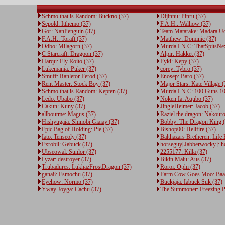
Schmo that is Random: Buckno (37)
Dijinnu: Pinru (37)
Sepold: Itthemo (37)
F.A.H.: Walhow (37)
Gor: NanPenguin (37)
Team Matarake: Madara Uc
F.A.H.: Toraft (37)
Matthew: Dominic (37)
Odbo: Milagorn (37)
Murda I N C: ThatSpitsNe
C Starcraft: Dragoon (37)
Alpir: Hakket (37)
Harqu: Ely Roito (37)
Fyki: Kepy (37)
Lukemania: Puker (37)
corey: Tybro (37)
Smuff: Ranletor Ferod (37)
Enosep: Baro (37)
Rent Master: Stock Boy (37)
Major Stars: Kate Village (
Schmo that is Random: Kepten (37)
Murda I N C: 100 Guns 10
Ledo: Ubabo (37)
Noken Ia: Aqubo (37)
Cakun: Kuny (37)
JingleHeimer: Jacob (37)
allboutme: Magus (37)
Raziel the dragon: Nakour
Hishyugaia: Shinobi Giaiay (37)
Bobby: The Dragon King (
Epic Bag of Holding: Pie (37)
Bishop00: Hellfire (37)
Iato: Tenseoly (37)
Balthazars Bretheren: Life
Exrobil: Gebuck (37)
horseguy[Jabberwocky]: h
Ubseowal: Sunlor (37)
2255177: Killa (37)
Lyzar: destroyer (37)
Bikin Malu: Aus (37)
Trubadures: LukhazFrostDragon (37)
Roroi: Ophi (37)
gana8: Esmochu (37)
Farm Cow Goes Moo: Baaa
Eyehow: Normo (37)
Buckjaja: Iabuck Suk (37)
Yway Joyga: Cachu (37)
The Summoner: Freezing P