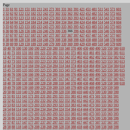
Page
1
31
61
91
121
151
181
211
241
271
301
331
361
391
421
451
481
511
541
571
601
2
32
62
92
122
152
182
212
242
272
302
332
362
392
422
452
482
512
542
572
602
3
33
63
93
123
153
183
213
243
273
303
333
363
393
423
453
483
513
543
573
603
4
34
64
94
124
154
184
214
244
274
304
334
364
394
424
454
484
514
544
574
604
5
35
65
95
125
155
185
215
245
275
305
335
365
395
425
455
485
515
545
575
605
6
36
66
96
126
156
186
216
246
276
306
336
366
396
426
456
486
516
546
576
606
7
37
67
97
127
157
187
217
247
277
307
337
367
397
427
457
487
517
547
577
607
8
38
68
98
128
158
188
218
248
278
308
338
368
398
428
458
488
518
548
578
608
9
39
69
99
129
159
189
219
249
279
309
339
369
399
429
459
489
519
549
579
609
10
40
70
100
130
160
190
220
250
280
310
340
370
400
430
460
490
520
550
580
610
11
41
71
101
131
161
191
221
251
281
311
341
371
401
431
461
491
521
551
581
611
12
42
72
102
132
162
192
222
252
282
312
342
372
402
432
462
492
522
552
582
612
13
43
73
103
133
163
193
223
253
283
313
343
373
403
433
463
493
523
553
583
613
14
44
74
104
134
164
194
224
254
284
314
344
374
404
434
464
494
524
554
584
614
15
45
75
105
135
165
195
225
255
285
315
345
375
405
435
465
495
525
555
585
615
16
46
76
106
136
166
196
226
256
286
316
346
376
406
436
466
496
526
556
586
616
17
47
77
107
137
167
197
227
257
287
317
347
377
407
437
467
497
527
557
587
617
18
48
78
108
138
168
198
228
258
288
318
348
378
408
438
468
498
528
558
588
618
19
49
79
109
139
169
199
229
259
289
319
349
379
409
439
469
499
529
559
589
20
50
80
110
140
170
200
230
260
290
320
350
380
410
440
470
500
530
560
590
21
51
81
111
141
171
201
231
261
291
321
351
381
411
441
471
501
531
561
591
22
52
82
112
142
172
202
232
262
292
322
352
382
412
442
472
502
532
562
592
23
53
83
113
143
173
203
233
263
293
323
353
383
413
443
473
503
533
563
593
24
54
84
114
144
174
204
234
264
294
324
354
384
414
444
474
504
534
564
594
25
55
85
115
145
175
205
235
265
295
325
355
385
415
445
475
505
535
565
595
26
56
86
116
146
176
206
236
266
296
326
356
386
416
446
476
506
536
566
596
27
57
87
117
147
177
207
237
267
297
327
357
387
417
447
477
507
537
567
597
28
58
88
118
148
178
208
238
268
298
328
358
388
418
448
478
508
538
568
598