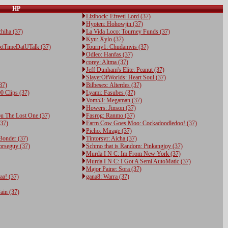
HP
Lizibock: Efreeti Lord (37)
Hyoten: Hohowjin (37)
hiha (37)
La Vida Loco: Tourney Funds (37)
Kyu: Xylo (37)
xtTimeDatUTalk (37)
Tourny1: Chudamvis (37)
Odleo: Hanfas (37)
corey: Altma (37)
Jeff Dunham's Elite: Peanut (37)
SlayerOfWorlds: Heart Soul (37)
37)
Bilbesex: Alterdes (37)
0 Clips (37)
Lyami: Fasubes (37)
Vom53: Megaman (37)
Howers: Jinson (37)
ou The Lost One (37)
Fasrog: Ranmo (37)
37)
Farm Cow Goes Moo: Cockadoodledoo! (37)
Picho: Mirage (37)
 Bonder (37)
Tintorsyr: Aicha (37)
orseguy (37)
Schmo that is Random: Pinkangjoy (37)
Murda I N C: Im From New York (37)
Murda I N C: I Got A Semi AutoMatic (37)
Major Paine: Sora (37)
a! (37)
gana8: Warra (37)
ain (37)