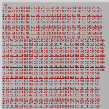
Page
1
31
61
91
121
151
181
211
241
271
301
331
361
391
421
451
481
511
541
571
601
2
32
62
92
122
152
182
212
242
272
302
332
362
392
422
452
482
512
542
572
602
3
33
63
93
123
153
183
213
243
273
303
333
363
393
423
453
483
513
543
573
603
4
34
64
94
124
154
184
214
244
274
304
334
364
394
424
454
484
514
544
574
604
5
35
65
95
125
155
185
215
245
275
305
335
365
395
425
455
485
515
545
575
605
6
36
66
96
126
156
186
216
246
276
306
336
366
396
426
456
486
516
546
576
606
7
37
67
97
127
157
187
217
247
277
307
337
367
397
427
457
487
517
547
577
607
8
38
68
98
128
158
188
218
248
278
308
338
368
398
428
458
488
518
548
578
608
9
39
69
99
129
159
189
219
249
279
309
339
369
399
429
459
489
519
549
579
609
10
40
70
100
130
160
190
220
250
280
310
340
370
400
430
460
490
520
550
580
610
11
41
71
101
131
161
191
221
251
281
311
341
371
401
431
461
491
521
551
581
611
12
42
72
102
132
162
192
222
252
282
312
342
372
402
432
462
492
522
552
582
612
13
43
73
103
133
163
193
223
253
283
313
343
373
403
433
463
493
523
553
583
613
14
44
74
104
134
164
194
224
254
284
314
344
374
404
434
464
494
524
554
584
614
15
45
75
105
135
165
195
225
255
285
315
345
375
405
435
465
495
525
555
585
615
16
46
76
106
136
166
196
226
256
286
316
346
376
406
436
466
496
526
556
586
616
17
47
77
107
137
167
197
227
257
287
317
347
377
407
437
467
497
527
557
587
617
18
48
78
108
138
168
198
228
258
288
318
348
378
408
438
468
498
528
558
588
618
19
49
79
109
139
169
199
229
259
289
319
349
379
409
439
469
499
529
559
589
20
50
80
110
140
170
200
230
260
290
320
350
380
410
440
470
500
530
560
590
21
51
81
111
141
171
201
231
261
291
321
351
381
411
441
471
501
531
561
591
22
52
82
112
142
172
202
232
262
292
322
352
382
412
442
472
502
532
562
592
23
53
83
113
143
173
203
233
263
293
323
353
383
413
443
473
503
533
563
593
24
54
84
114
144
174
204
234
264
294
324
354
384
414
444
474
504
534
564
594
25
55
85
115
145
175
205
235
265
295
325
355
385
415
445
475
505
535
565
595
26
56
86
116
146
176
206
236
266
296
326
356
386
416
446
476
506
536
566
596
27
57
87
117
147
177
207
237
267
297
327
357
387
417
447
477
507
537
567
597
28
58
88
118
148
178
208
238
268
298
328
358
388
418
448
478
508
538
568
598