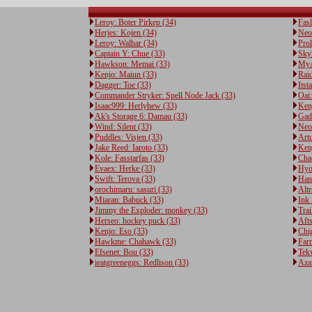
Leroy: Boter Pirkep (34)
Fasl
Herjes: Kojen (34)
Neo:
Leroy: Walhar (34)
Prol
Captain Y: Chue (33)
Skyh
Hawkson: Memai (33)
MyA
Kenjo: Maiun (33)
Rai
Dagger: Toe (33)
Itst
Commander Stryker: Spell Node Jack (33)
Oai
Isaac999: Herlyhew (33)
Ken
Ak's Storage 6: Damau (33)
Gad
Wind: Silent (33)
Neo
Puddles: Visjen (33)
Art
Jake Reed: Iaroto (33)
Ken
Kole: Fasstarfas (33)
Cha
Evaex: Herke (33)
Hyo
Swift: Terova (33)
Hanz
orochimaru: sasuri (33)
Alt
Miaran: Babuck (33)
Ink
Jimmy the Exploder: monkey (33)
Trai
Herseo: hockey puck (33)
Afts
Kenjo: Eso (33)
Chi
Hawkme: Chahawk (33)
Far
Efsenet: Bou (33)
Tekv
ieatgreeneggs: Redlison (33)
Aza