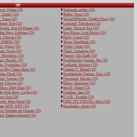
HP
ove: Jyubu (33)
Sukjomia: archer (33)
 Trinity (33)
Redex: Neuo (33)
: Trans (33)
SlayerOfWorlds: Death's Door (33)
anet: ficle (33)
Leokotek: Tinsukcon (33)
pples: Son Of Pismo (33)
Gafas: Terruvic Eva (33)
dant Hero: Ephriam (33)
Son House: Lord Above (33)
ar: Uhecon (33)
Herly: Lyrod (33)
: DMON (33)
Terqu: Naighlisth (33)
jo: Qufas (33)
Vickei: Chetu (33)
am: Novis (33)
JTax's: Joshatron (33)
: Morpheus (33)
Nugsre: Tah-ZaaR (33)
uro: HavoK (33)
Everblacksky Farmer: Me (33)
jo: Yyebesleo (33)
Leokotek: Hawkes (33)
os Sky: Chaos Rain (33)
Captain Y: Terkial (33)
cha: Elrod (33)
Everblacksky Farmer: Now (33)
ee: Gerstar (33)
Oxwarnor: Harstar (33)
red: Ubxym (33)
Ethow: Hawksep (33)
 Shop: Dirty Dan (33)
jing31: Olami (33)
ler Park Boys: Layhe (33)
Gundam: Iaai (33)
un: Eva (33)
F.A.H.: Twerkle (33)
gurh: Woot Woot (33)
OMG ITS STEVEG: Steve (33)
mer WFP: WFP (33)
Hawkaiher: terror (33)
ic: Orfolias the Orange (33)
zel: Zauberschlumpf (33)