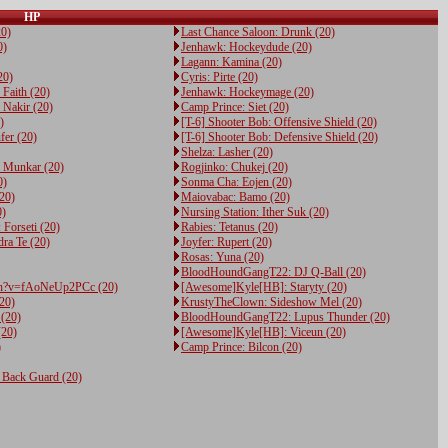
HP
20)
Last Chance Saloon: Drunk (20)
0)
Jenhawk: Hockeydude (20)
Lagann: Kamina (20)
20)
Cyris: Pirte (20)
Faith (20)
Jenhawk: Hockeymage (20)
 Nakir (20)
Camp Prince: Siet (20)
)
[T-6] Shooter Bob: Offensive Shield (20)
fer (20)
[T-6] Shooter Bob: Defensive Shield (20)
Shelza: Lasher (20)
 Munkar (20)
Rogjinko: Chukej (20)
0)
Sonma Cha: Eojen (20)
20)
Maiovabac: Bamo (20)
0)
Nursing Station: Ither Suk (20)
 Forseti (20)
Rabies: Tetanus (20)
ra Te (20)
Joyfer: Rupert (20)
Rosas: Yuna (20)
BloodHoundGangT22: DJ Q-Ball (20)
h?v=fAoNeUp2PCc (20)
[Awesome]Kyle[HB]: Staryty (20)
20)
KrustyTheClown: Sideshow Mel (20)
 (20)
BloodHoundGangT22: Lupus Thunder (20)
(20)
[Awesome]Kyle[HB]: Viceun (20)
)
Camp Prince: Bilcon (20)
: Back Guard (20)