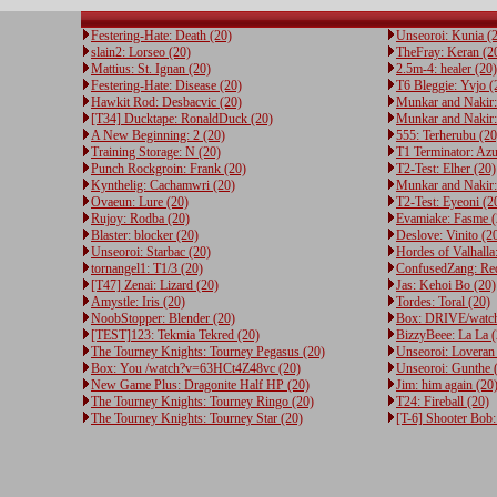
Festering-Hate: Death (20)
Unseoroi: Kunia (
slain2: Lorseo (20)
TheFray: Keran (2
Mattius: St. Ignan (20)
2.5m-4: healer (20)
Festering-Hate: Disease (20)
T6 Bleggie: Yvjo (
Hawkit Rod: Desbacvic (20)
Munkar and Nakir: 
[T34] Ducktape: RonaldDuck (20)
Munkar and Nakir:
A New Beginning: 2 (20)
555: Terherubu (20
Training Storage: N (20)
T1 Terminator: Azu
Punch Rockgroin: Frank (20)
T2-Test: Elher (20)
Kynthelig: Cachamwri (20)
Munkar and Nakir:
Ovaeun: Lure (20)
T2-Test: Eyeoni (2
Rujoy: Rodba (20)
Evamiake: Fasme (
Blaster: blocker (20)
Deslove: Vinito (2
Unseoroi: Starbac (20)
Hordes of Valhalla:
tornangel1: T1/3 (20)
ConfusedZang: Red
[T47] Zenai: Lizard (20)
Jas: Kehoi Bo (20)
Amystle: Iris (20)
Tordes: Toral (20)
NoobStopper: Blender (20)
Box: DRIVE/watc
[TEST]123: Tekmia Tekred (20)
BizzyBeee: La La (
The Tourney Knights: Tourney Pegasus (20)
Unseoroi: Loveran
Box: You /watch?v=63HCt4Z48vc (20)
Unseoroi: Gunthe 
New Game Plus: Dragonite Half HP (20)
Jim: him again (20
The Tourney Knights: Tourney Ringo (20)
T24: Fireball (20)
The Tourney Knights: Tourney Star (20)
[T-6] Shooter Bob