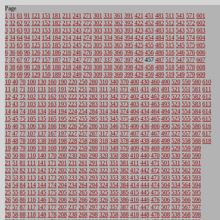
Page
1
31
61
91
121
151
181
211
241
271
301
331
361
391
421
451
481
511
541
571
601
2
32
62
92
122
152
182
212
242
272
302
332
362
392
422
452
482
512
542
572
602
3
33
63
93
123
153
183
213
243
273
303
333
363
393
423
453
483
513
543
573
603
4
34
64
94
124
154
184
214
244
274
304
334
364
394
424
454
484
514
544
574
604
5
35
65
95
125
155
185
215
245
275
305
335
365
395
425
455
485
515
545
575
605
6
36
66
96
126
156
186
216
246
276
306
336
366
396
426
456
486
516
546
576
606
7
37
67
97
127
157
187
217
247
277
307
337
367
397
427
457
487
517
547
577
607
8
38
68
98
128
158
188
218
248
278
308
338
368
398
428
458
488
518
548
578
608
9
39
69
99
129
159
189
219
249
279
309
339
369
399
429
459
489
519
549
579
609
10
40
70
100
130
160
190
220
250
280
310
340
370
400
430
460
490
520
550
580
610
11
41
71
101
131
161
191
221
251
281
311
341
371
401
431
461
491
521
551
581
611
12
42
72
102
132
162
192
222
252
282
312
342
372
402
432
462
492
522
552
582
612
13
43
73
103
133
163
193
223
253
283
313
343
373
403
433
463
493
523
553
583
613
14
44
74
104
134
164
194
224
254
284
314
344
374
404
434
464
494
524
554
584
614
15
45
75
105
135
165
195
225
255
285
315
345
375
405
435
465
495
525
555
585
615
16
46
76
106
136
166
196
226
256
286
316
346
376
406
436
466
496
526
556
586
616
17
47
77
107
137
167
197
227
257
287
317
347
377
407
437
467
497
527
557
587
617
18
48
78
108
138
168
198
228
258
288
318
348
378
408
438
468
498
528
558
588
618
19
49
79
109
139
169
199
229
259
289
319
349
379
409
439
469
499
529
559
589
20
50
80
110
140
170
200
230
260
290
320
350
380
410
440
470
500
530
560
590
21
51
81
111
141
171
201
231
261
291
321
351
381
411
441
471
501
531
561
591
22
52
82
112
142
172
202
232
262
292
322
352
382
412
442
472
502
532
562
592
23
53
83
113
143
173
203
233
263
293
323
353
383
413
443
473
503
533
563
593
24
54
84
114
144
174
204
234
264
294
324
354
384
414
444
474
504
534
564
594
25
55
85
115
145
175
205
235
265
295
325
355
385
415
445
475
505
535
565
595
26
56
86
116
146
176
206
236
266
296
326
356
386
416
446
476
506
536
566
596
27
57
87
117
147
177
207
237
267
297
327
357
387
417
447
477
507
537
567
597
28
58
88
118
148
178
208
238
268
298
328
358
388
418
448
478
508
538
568
598