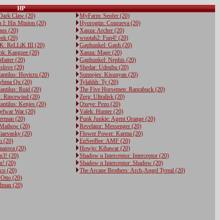
HP
ark Claw (20)
MyFarm: Seofer (20)
 I: His Minion (20)
Hyorogtin: Conrueva (20)
aus (20)
Xanza: Archer (20)
nk (20)
wootah2: Fun4! (20)
K: ReLLiK III (20)
Gaphunkel: Gaph (20)
nk: Kangzee (20)
Xanza: Mage (20)
Matter (20)
Gaphunkel: Nephis (20)
love (20)
Shedar: Udeubu (20)
antilus: Hovicru (20)
Sunnojes: Kisunyan (20)
ybma Qu (20)
Tylahhh: Ty (20)
antilus: Ruid (20)
The Five Horsemen: Ranrabuck (20)
: Rincewind (20)
Zerg: Ultralisk (20)
antilus: Kenjes (20)
Oxeye: Pezo (20)
efwar War (20)
Valek: Hunter (20)
erman (20)
Punk Junkie: Agent Orange (20)
Maihow (20)
Revelator: Messenger (20)
iaevasky (20)
Flower Power: Karma (20)
n (20)
EnSeeBee: AMF (20)
maiova (20)
Howjo: Kibawar (20)
n3! (20)
Shadow n Interceptor: Interceptor (20)
n! (20)
Shadow n Interceptor: Shadow (20)
co (20)
The Arcane Brothers: Arch-Angel Tyreal (20)
Otto (20)
rdman (20)