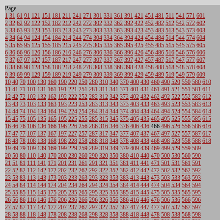
Page
1
31
61
91
121
151
181
211
241
271
301
331
361
391
421
451
481
511
541
571
601
2
32
62
92
122
152
182
212
242
272
302
332
362
392
422
452
482
512
542
572
602
3
33
63
93
123
153
183
213
243
273
303
333
363
393
423
453
483
513
543
573
603
4
34
64
94
124
154
184
214
244
274
304
334
364
394
424
454
484
514
544
574
604
5
35
65
95
125
155
185
215
245
275
305
335
365
395
425
455
485
515
545
575
605
6
36
66
96
126
156
186
216
246
276
306
336
366
396
426
456
486
516
546
576
606
7
37
67
97
127
157
187
217
247
277
307
337
367
397
427
457
487
517
547
577
607
8
38
68
98
128
158
188
218
248
278
308
338
368
398
428
458
488
518
548
578
608
9
39
69
99
129
159
189
219
249
279
309
339
369
399
429
459
489
519
549
579
609
10
40
70
100
130
160
190
220
250
280
310
340
370
400
430
460
490
520
550
580
610
11
41
71
101
131
161
191
221
251
281
311
341
371
401
431
461
491
521
551
581
611
12
42
72
102
132
162
192
222
252
282
312
342
372
402
432
462
492
522
552
582
612
13
43
73
103
133
163
193
223
253
283
313
343
373
403
433
463
493
523
553
583
613
14
44
74
104
134
164
194
224
254
284
314
344
374
404
434
464
494
524
554
584
614
15
45
75
105
135
165
195
225
255
285
315
345
375
405
435
465
495
525
555
585
615
16
46
76
106
136
166
196
226
256
286
316
346
376
406
436
466
496
526
556
586
616
17
47
77
107
137
167
197
227
257
287
317
347
377
407
437
467
497
527
557
587
617
18
48
78
108
138
168
198
228
258
288
318
348
378
408
438
468
498
528
558
588
618
19
49
79
109
139
169
199
229
259
289
319
349
379
409
439
469
499
529
559
589
20
50
80
110
140
170
200
230
260
290
320
350
380
410
440
470
500
530
560
590
21
51
81
111
141
171
201
231
261
291
321
351
381
411
441
471
501
531
561
591
22
52
82
112
142
172
202
232
262
292
322
352
382
412
442
472
502
532
562
592
23
53
83
113
143
173
203
233
263
293
323
353
383
413
443
473
503
533
563
593
24
54
84
114
144
174
204
234
264
294
324
354
384
414
444
474
504
534
564
594
25
55
85
115
145
175
205
235
265
295
325
355
385
415
445
475
505
535
565
595
26
56
86
116
146
176
206
236
266
296
326
356
386
416
446
476
506
536
566
596
27
57
87
117
147
177
207
237
267
297
327
357
387
417
447
477
507
537
567
597
28
58
88
118
148
178
208
238
268
298
328
358
388
418
448
478
508
538
568
598