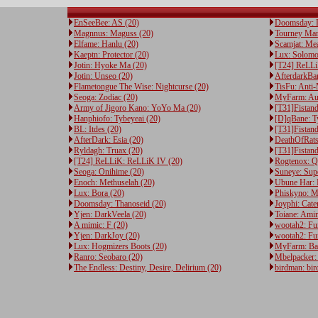
EnSeeBee: AS (20)
Doomsday: D
Magnnus: Maguss (20)
Tourney Man
Elfame: Hanlu (20)
Scamjat: Me
Kaeptn: Protector (20)
Lux: Solomo
Jotin: Hyoke Ma (20)
[T24] ReLLi
Jotin: Unseo (20)
AfterdarkBa
Flametongue The Wise: Nightcurse (20)
TisFu: Anti-
Seoga: Zodiac (20)
MyFarm: Aus
Army of Jigoro Kano: YoYo Ma (20)
[T31]Fistand
Hanphiofo: Tybeyeai (20)
[D]qBane: T
BL: Itdes (20)
[T31]Fistand
AfterDark: Esia (20)
DeathOfRats
Ryldagh: Truax (20)
[T31]Fistand
[T24] ReLLiK: ReLLiK IV (20)
Rogtenox: Q
Seoga: Onihime (20)
Suneye: Sup
Enoch: Methuselah (20)
Ubune Har: 
Lux: Bora (20)
Phiskyno: M
Doomsday: Thanoseid (20)
Joyphi: Cate
Yjen: DarkVeela (20)
Toiane: Ami
A mimic: F (20)
wootah2: Fu
Yjen: DarkJoy (20)
wootah2: Fu
Lux: Hogmizers Boots (20)
MyFarm: Ba
Ranro: Seobaro (20)
Mbelpacker: 
The Endless: Destiny, Desire, Delirium (20)
birdman: bi