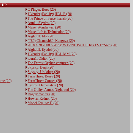
HP
C Pinger: Boes (20)
{Blender}Fatil1ty{HB}: E (20)
The Prince of Peace: Isaiah (20)
Aunlu: Skydes (20)
Muse: Wonderwall (20)
Muse: Life in Technicolor (20)
Aighdull: Idol (20)
(T85) Chemosh85: Kangova (20)
20180928.2008.5 Wing: W BoNE BoTH Chak ES ExSwd (20)
Aighdull: Eyedol (20)
{Blender}Fatil1ty{HB}: MM (20)
tourn1: Oldtor (20)
The Extras: Orphan conjurer (20)
Skysky: Benji (20)
Skysky: Ubikikep (20)
FarmThree: Besru (20)
ime (20)
FarmThree: Conzee (20)
Cynroi: Derpenstein (20)
The Guilty: Armas Nightroad (20)
Rogqu: Yanfer (20)
Howru: Rednor (20)
Model Tequito: D (20)