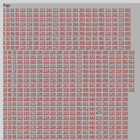
Page
1
31
61
91
121
151
181
211
241
271
301
331
361
391
421
451
481
511
541
571
601
2
32
62
92
122
152
182
212
242
272
302
332
362
392
422
452
482
512
542
572
602
3
33
63
93
123
153
183
213
243
273
303
333
363
393
423
453
483
513
543
573
603
4
34
64
94
124
154
184
214
244
274
304
334
364
394
424
454
484
514
544
574
604
5
35
65
95
125
155
185
215
245
275
305
335
365
395
425
455
485
515
545
575
605
6
36
66
96
126
156
186
216
246
276
306
336
366
396
426
456
486
516
546
576
606
7
37
67
97
127
157
187
217
247
277
307
337
367
397
427
457
487
517
547
577
607
8
38
68
98
128
158
188
218
248
278
308
338
368
398
428
458
488
518
548
578
608
9
39
69
99
129
159
189
219
249
279
309
339
369
399
429
459
489
519
549
579
609
10
40
70
100
130
160
190
220
250
280
310
340
370
400
430
460
490
520
550
580
610
11
41
71
101
131
161
191
221
251
281
311
341
371
401
431
461
491
521
551
581
611
12
42
72
102
132
162
192
222
252
282
312
342
372
402
432
462
492
522
552
582
612
13
43
73
103
133
163
193
223
253
283
313
343
373
403
433
463
493
523
553
583
613
14
44
74
104
134
164
194
224
254
284
314
344
374
404
434
464
494
524
554
584
614
15
45
75
105
135
165
195
225
255
285
315
345
375
405
435
465
495
525
555
585
615
16
46
76
106
136
166
196
226
256
286
316
346
376
406
436
466
496
526
556
586
616
17
47
77
107
137
167
197
227
257
287
317
347
377
407
437
467
497
527
557
587
617
18
48
78
108
138
168
198
228
258
288
318
348
378
408
438
468
498
528
558
588
618
19
49
79
109
139
169
199
229
259
289
319
349
379
409
439
469
499
529
559
589
20
50
80
110
140
170
200
230
260
290
320
350
380
410
440
470
500
530
560
590
21
51
81
111
141
171
201
231
261
291
321
351
381
411
441
471
501
531
561
591
22
52
82
112
142
172
202
232
262
292
322
352
382
412
442
472
502
532
562
592
23
53
83
113
143
173
203
233
263
293
323
353
383
413
443
473
503
533
563
593
24
54
84
114
144
174
204
234
264
294
324
354
384
414
444
474
504
534
564
594
25
55
85
115
145
175
205
235
265
295
325
355
385
415
445
475
505
535
565
595
26
56
86
116
146
176
206
236
266
296
326
356
386
416
446
476
506
536
566
596
27
57
87
117
147
177
207
237
267
297
327
357
387
417
447
477
507
537
567
597
28
58
88
118
148
178
208
238
268
298
328
358
388
418
448
478
508
538
568
598