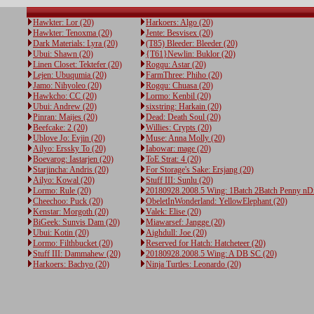
Hawkter: Lor (20)
Harkoers: Algo (20)
Hawkter: Tenoxma (20)
Jente: Besvisex (20)
Dark Materials: Lyra (20)
(T85) Bleeder: Bleeder (20)
Ubui: Shawn (20)
{T61}Newlin: Buklor (20)
Linen Closet: Tektefer (20)
Rogqu: Astar (20)
Lejen: Ubuqumia (20)
FarmThree: Phiho (20)
Jamo: Nihyoleo (20)
Rogqu: Chuasa (20)
Hawkcho: CC (20)
Lormo: Kenbil (20)
Ubui: Andrew (20)
sixstring: Harkain (20)
Pinran: Maijes (20)
Dead: Death Soul (20)
Beefcake: 2 (20)
Willies: Crypts (20)
Ublove Jo: Evjin (20)
Muse: Anna Molly (20)
Ailyo: Erssky To (20)
Iabowar: mage (20)
Boevarog: Iastarjen (20)
ToE Strat: 4 (20)
Starjincha: Andris (20)
For Storage's Sake: Ersjang (20)
Ailyo: Kowal (20)
Stuff III: Sunlu (20)
Lormo: Rule (20)
20180928.2008.5 Wing: 1Batch 2Batch Penny nD
Cheechoo: Puck (20)
ObeletInWonderland: YellowElephant (20)
Kenstar: Morgoth (20)
Valek: Elise (20)
BiGeek: Sunvis Dam (20)
Miawarsef: Jangge (20)
Ubui: Kotin (20)
Aighdull: Joe (20)
Lormo: Filthbucket (20)
Reserved for Hatch: Hatcheteer (20)
Stuff III: Dammahew (20)
20180928.2008.5 Wing: A DB SC (20)
Harkoers: Bachyo (20)
Ninja Turtles: Leonardo (20)