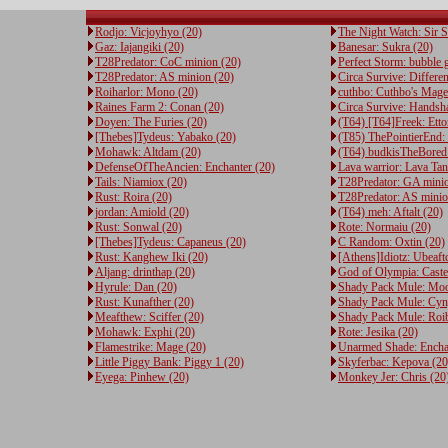
Rodjo: Vicjoyhyo (20)
The Night Watch: Sir 
Gaz: Iajangiki (20)
Banesar: Sukra (20)
T28Predator: CoC minion (20)
Perfect Storm: bubble 
T28Predator: AS minion (20)
Circa Survive: Differe
Roiharlor: Mono (20)
cuthbo: Cuthbo's Mage
Raines Farm 2: Conan (20)
Circa Survive: Handsh
Doyen: The Furies (20)
(T64) [T64]Freek: Etto
[Thebes]Tydeus: Yabako (20)
(T85) ThePointierEnd:
Mohawk: Altdam (20)
(T64) budkisTheBored:
DefenseOfTheAncien: Enchanter (20)
Lava warrior: Lava Tan
Tails: Niamiox (20)
T28Predator: GA minio
Rust: Roira (20)
T28Predator: AS minio
jordan: Amiold (20)
(T64) meh: Aftalt (20)
Rust: Sonwal (20)
Rote: Normaiu (20)
[Thebes]Tydeus: Capaneus (20)
C Random: Oxtin (20)
Rust: Kanghew Iki (20)
[Athens]Idiotz: Ubeaft
Aljang: drinthap (20)
God of Olympia: Caster
Hyrule: Dan (20)
Shady Pack Mule: Moo
Rust: Kunafther (20)
Shady Pack Mule: Cynp
Meafthew: Sciffer (20)
Shady Pack Mule: Roi
Mohawk: Exphi (20)
Rote: Jesika (20)
Flamestrike: Mage (20)
Unarmed Shade: Encha
Little Piggy Bank: Piggy 1 (20)
Skyferbac: Kepova (20
Eyega: Pinhew (20)
Monkey Jer: Chris (20