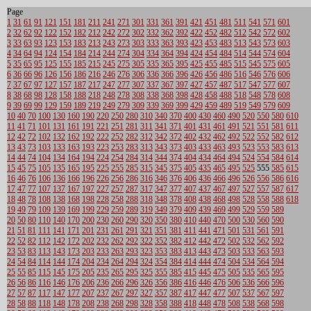
Page
1
31
61
91
121
151
181
211
241
271
301
331
361
391
421
451
481
511
541
571
601
2
32
62
92
122
152
182
212
242
272
302
332
362
392
422
452
482
512
542
572
602
3
33
63
93
123
153
183
213
243
273
303
333
363
393
423
453
483
513
543
573
603
4
34
64
94
124
154
184
214
244
274
304
334
364
394
424
454
484
514
544
574
604
5
35
65
95
125
155
185
215
245
275
305
335
365
395
425
455
485
515
545
575
605
6
36
66
96
126
156
186
216
246
276
306
336
366
396
426
456
486
516
546
576
606
7
37
67
97
127
157
187
217
247
277
307
337
367
397
427
457
487
517
547
577
607
8
38
68
98
128
158
188
218
248
278
308
338
368
398
428
458
488
518
548
578
608
9
39
69
99
129
159
189
219
249
279
309
339
369
399
429
459
489
519
549
579
609
10
40
70
100
130
160
190
220
250
280
310
340
370
400
430
460
490
520
550
580
610
11
41
71
101
131
161
191
221
251
281
311
341
371
401
431
461
491
521
551
581
611
12
42
72
102
132
162
192
222
252
282
312
342
372
402
432
462
492
522
552
582
612
13
43
73
103
133
163
193
223
253
283
313
343
373
403
433
463
493
523
553
583
613
14
44
74
104
134
164
194
224
254
284
314
344
374
404
434
464
494
524
554
584
614
15
45
75
105
135
165
195
225
255
285
315
345
375
405
435
465
495
525
555
585
615
16
46
76
106
136
166
196
226
256
286
316
346
376
406
436
466
496
526
556
586
616
17
47
77
107
137
167
197
227
257
287
317
347
377
407
437
467
497
527
557
587
617
18
48
78
108
138
168
198
228
258
288
318
348
378
408
438
468
498
528
558
588
618
19
49
79
109
139
169
199
229
259
289
319
349
379
409
439
469
499
529
559
589
20
50
80
110
140
170
200
230
260
290
320
350
380
410
440
470
500
530
560
590
21
51
81
111
141
171
201
231
261
291
321
351
381
411
441
471
501
531
561
591
22
52
82
112
142
172
202
232
262
292
322
352
382
412
442
472
502
532
562
592
23
53
83
113
143
173
203
233
263
293
323
353
383
413
443
473
503
533
563
593
24
54
84
114
144
174
204
234
264
294
324
354
384
414
444
474
504
534
564
594
25
55
85
115
145
175
205
235
265
295
325
355
385
415
445
475
505
535
565
595
26
56
86
116
146
176
206
236
266
296
326
356
386
416
446
476
506
536
566
596
27
57
87
117
147
177
207
237
267
297
327
357
387
417
447
477
507
537
567
597
28
58
88
118
148
178
208
238
268
298
328
358
388
418
448
478
508
538
568
598