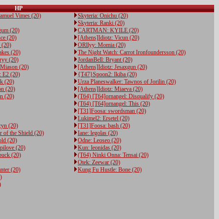
HP
Samuel Vimes (20)
Skyteria: Onichu (20)
Skyteria: Ranki (20)
gum (20)
CARTMAN: KYILE (20)
nce (20)
[Athens]Idiotz: Vicun (20)
 (20)
ORllyy: Momia (20)
akes (20)
The Night Watch: Carrot Ironfoundersson (20)
ryy (20)
JordanBell: Bryant (20)
 Miason (20)
[Athens]Idiotz: Jesaxgun (20)
 E2 (20)
{T47}Spoon2: Ikiba (20)
k (20)
Urza Planeswalker: Tawnos of Jorilin (20)
n (20)
[Athens]Idiotz: Miaeva (20)
n (20)
(T64) [T64]ornangel: Disqualify (20)
(T64) [T64]ornangel: This (20)
[T31]Foosa: swordsman (20)
Lukimel2: Ersetel (20)
cyn (20)
[T31]Foosa: bash (20)
 of the Shield (20)
Iane: legolas (20)
ld (20)
Odne: Leoseo (20)
ilove (20)
Kun: leonidas (20)
buck (20)
(T64) Ninki Onna: Tensai (20)
Otek: Zeewar (20)
nter (20)
Kung Fu Hustle: Bone (20)
)
)