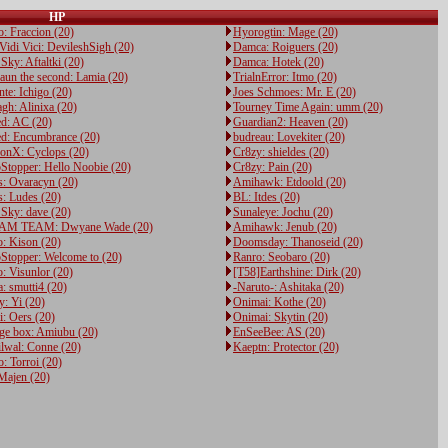
HP
: Fraccion (20)
Hyorogtin: Mage (20)
Vidi Vici: DevileshSigh (20)
Damca: Roiguers (20)
Sky: Aftaltki (20)
Damca: Hotek (20)
aun the second: Lamia (20)
TrialnError: Itmo (20)
te: Ichigo (20)
Joes Schmoes: Mr. E (20)
gh: Alinixa (20)
Tourney Time Again: umm (20)
d: AC (20)
Guardian2: Heaven (20)
ed: Encumbrance (20)
budreau: Lovekiter (20)
onX: Cyclops (20)
Cr8zy: shieldes (20)
Stopper: Hello Noobie (20)
Cr8zy: Pain (20)
s: Ovaracyn (20)
Amihawk: Etdoold (20)
s: Ludes (20)
BL: Itdes (20)
Sky: dave (20)
Sunaleye: Jochu (20)
M TEAM: Dwyane Wade (20)
Amihawk: Jenub (20)
: Kison (20)
Doomsday: Thanoseid (20)
Stopper: Welcome to (20)
Ranro: Seobaro (20)
: Visunlor (20)
[T58]Earthshine: Dirk (20)
: smutti4 (20)
-Naruto-: Ashitaka (20)
y: Yi (20)
Onimai: Kothe (20)
: Oers (20)
Onimai: Skytin (20)
ge box: Amiubu (20)
EnSeeBee: AS (20)
lwal: Conne (20)
Kaeptn: Protector (20)
: Torroi (20)
Majen (20)