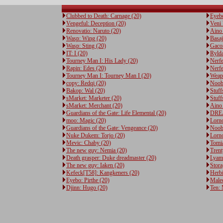
Clubbed to Death: Carnage (20)
Eyebo
Vengeful: Deception (20)
Veni 
Renovatio: Naruto (20)
Aino 
Wasp: Wing (20)
Basaj
Wasp: Sting (20)
Gacon
IT: I (20)
Rylda
Tourney Man I: His Lady (20)
Nerfe
Rapin: Edes (20)
Nerf
Tourney Man I: Tourney Man I (20)
Weap
copy: Redqi (20)
Noob
Bakop: Wal (20)
Stuff
sMarket: Marketer (20)
Stuff
sMarket: Merchant (20)
Aino 
Guardians of the Gate: Life Elemental (20)
DREA
moo: Magic (20)
Lorno
Guardians of the Gate: Vengeance (20)
Noob
Nuke Dukem: Torjo (20)
Lorno
Mevic: Chaby (20)
Tomia
The new guy: Nemia (20)
Trent
Death grasper: Duke dreadmaster (20)
Lyami
The new guy: Iaken (20)
Stora
Kefeck[T58]: Kangkeners (20)
Herbi
Eyebo: Pirthe (20)
Maleo
Djinn: Hugo (20)
Ten: 