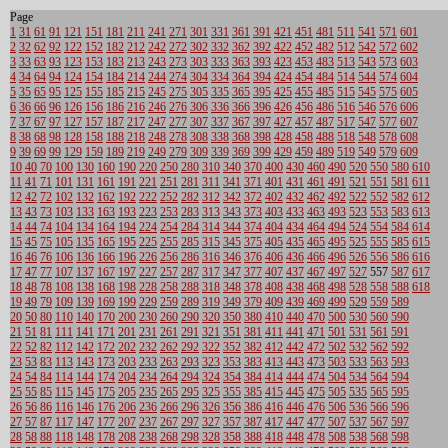
Page
1
31
61
91
121
151
181
211
241
271
301
331
361
391
421
451
481
511
541
571
601
2
32
62
92
122
152
182
212
242
272
302
332
362
392
422
452
482
512
542
572
602
3
33
63
93
123
153
183
213
243
273
303
333
363
393
423
453
483
513
543
573
603
4
34
64
94
124
154
184
214
244
274
304
334
364
394
424
454
484
514
544
574
604
5
35
65
95
125
155
185
215
245
275
305
335
365
395
425
455
485
515
545
575
605
6
36
66
96
126
156
186
216
246
276
306
336
366
396
426
456
486
516
546
576
606
7
37
67
97
127
157
187
217
247
277
307
337
367
397
427
457
487
517
547
577
607
8
38
68
98
128
158
188
218
248
278
308
338
368
398
428
458
488
518
548
578
608
9
39
69
99
129
159
189
219
249
279
309
339
369
399
429
459
489
519
549
579
609
10
40
70
100
130
160
190
220
250
280
310
340
370
400
430
460
490
520
550
580
610
11
41
71
101
131
161
191
221
251
281
311
341
371
401
431
461
491
521
551
581
611
12
42
72
102
132
162
192
222
252
282
312
342
372
402
432
462
492
522
552
582
612
13
43
73
103
133
163
193
223
253
283
313
343
373
403
433
463
493
523
553
583
613
14
44
74
104
134
164
194
224
254
284
314
344
374
404
434
464
494
524
554
584
614
15
45
75
105
135
165
195
225
255
285
315
345
375
405
435
465
495
525
555
585
615
16
46
76
106
136
166
196
226
256
286
316
346
376
406
436
466
496
526
556
586
616
17
47
77
107
137
167
197
227
257
287
317
347
377
407
437
467
497
527
557
587
617
18
48
78
108
138
168
198
228
258
288
318
348
378
408
438
468
498
528
558
588
618
19
49
79
109
139
169
199
229
259
289
319
349
379
409
439
469
499
529
559
589
20
50
80
110
140
170
200
230
260
290
320
350
380
410
440
470
500
530
560
590
21
51
81
111
141
171
201
231
261
291
321
351
381
411
441
471
501
531
561
591
22
52
82
112
142
172
202
232
262
292
322
352
382
412
442
472
502
532
562
592
23
53
83
113
143
173
203
233
263
293
323
353
383
413
443
473
503
533
563
593
24
54
84
114
144
174
204
234
264
294
324
354
384
414
444
474
504
534
564
594
25
55
85
115
145
175
205
235
265
295
325
355
385
415
445
475
505
535
565
595
26
56
86
116
146
176
206
236
266
296
326
356
386
416
446
476
506
536
566
596
27
57
87
117
147
177
207
237
267
297
327
357
387
417
447
477
507
537
567
597
28
58
88
118
148
178
208
238
268
298
328
358
388
418
448
478
508
538
568
598