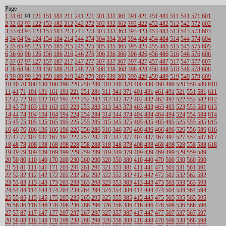
Page
1
31
61
91
121
151
181
211
241
271
301
331
361
391
421
451
481
511
541
571
601
2
32
62
92
122
152
182
212
242
272
302
332
362
392
422
452
482
512
542
572
602
3
33
63
93
123
153
183
213
243
273
303
333
363
393
423
453
483
513
543
573
603
4
34
64
94
124
154
184
214
244
274
304
334
364
394
424
454
484
514
544
574
604
5
35
65
95
125
155
185
215
245
275
305
335
365
395
425
455
485
515
545
575
605
6
36
66
96
126
156
186
216
246
276
306
336
366
396
426
456
486
516
546
576
606
7
37
67
97
127
157
187
217
247
277
307
337
367
397
427
457
487
517
547
577
607
8
38
68
98
128
158
188
218
248
278
308
338
368
398
428
458
488
518
548
578
608
9
39
69
99
129
159
189
219
249
279
309
339
369
399
429
459
489
519
549
579
609
10
40
70
100
130
160
190
220
250
280
310
340
370
400
430
460
490
520
550
580
610
11
41
71
101
131
161
191
221
251
281
311
341
371
401
431
461
491
521
551
581
611
12
42
72
102
132
162
192
222
252
282
312
342
372
402
432
462
492
522
552
582
612
13
43
73
103
133
163
193
223
253
283
313
343
373
403
433
463
493
523
553
583
613
14
44
74
104
134
164
194
224
254
284
314
344
374
404
434
464
494
524
554
584
614
15
45
75
105
135
165
195
225
255
285
315
345
375
405
435
465
495
525
555
585
615
16
46
76
106
136
166
196
226
256
286
316
346
376
406
436
466
496
526
556
586
616
17
47
77
107
137
167
197
227
257
287
317
347
377
407
437
467
497
527
557
587
617
18
48
78
108
138
168
198
228
258
288
318
348
378
408
438
468
498
528
558
588
618
19
49
79
109
139
169
199
229
259
289
319
349
379
409
439
469
499
529
559
589
20
50
80
110
140
170
200
230
260
290
320
350
380
410
440
470
500
530
560
590
21
51
81
111
141
171
201
231
261
291
321
351
381
411
441
471
501
531
561
591
22
52
82
112
142
172
202
232
262
292
322
352
382
412
442
472
502
532
562
592
23
53
83
113
143
173
203
233
263
293
323
353
383
413
443
473
503
533
563
593
24
54
84
114
144
174
204
234
264
294
324
354
384
414
444
474
504
534
564
594
25
55
85
115
145
175
205
235
265
295
325
355
385
415
445
475
505
535
565
595
26
56
86
116
146
176
206
236
266
296
326
356
386
416
446
476
506
536
566
596
27
57
87
117
147
177
207
237
267
297
327
357
387
417
447
477
507
537
567
597
28
58
88
118
148
178
208
238
268
298
328
358
388
418
448
478
508
538
568
598