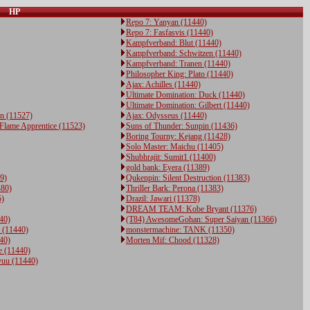
HP
Repo 7: Yanyan (11440)
Repo 7: Fasfasvis (11440)
Kampfverband: Blut (11440)
Kampfverband: Schwitzen (11440)
Kampfverband: Tranen (11440)
Philosopher King: Plato (11440)
Ajax: Achilles (11440)
Ultimate Domination: Duck (11440)
Ultimate Domination: Gilbert (11440)
n (11527)
Ajax: Odysseus (11440)
 Flame Apprentice (11523)
Suns of Thunder: Sunpin (11436)
Boring Tourny: Kejang (11428)
Solo Master: Maichu (11405)
Shubhrajit: Sumit1 (11400)
gold bank: Eyera (11389)
9)
Qukenpin: Silent Destruction (11383)
480)
Thriller Bark: Perona (11383)
5)
Drazil: Jawari (11378)
DREAM TEAM: Kobe Bryant (11376)
440)
(T84) AwesomeGohan: Super Saiyan (11366)
s (11440)
monstermachine: TANK (11350)
40)
Morten Mif: Chood (11328)
e (11440)
yuu (11440)