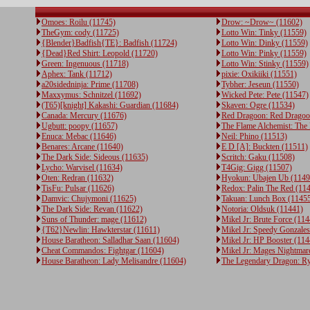
Omoes: Roilu (11745)
Drow: ~Drow~ (11602)
TheGym: cody (11725)
Lotto Win: Tinky (11559)
{Blender}Badfish{TE}: Badfish (11724)
Lotto Win: Dinky (11559)
{Dead}Red Shirt: Leopold (11720)
Lotto Win: Pinky (11559)
Green: Ingenuous (11718)
Lotto Win: Stinky (11559)
Aphex: Tank (11712)
pixie: Oxikiiki (11551)
a20sidedninja: Prime (11708)
Tybher: Jeseun (11550)
Maxxymus: Schnitzel (11692)
Wicked Pete: Pete (11547)
(T65)[knight] Kakashi: Guardian (11684)
Skaven: Ogre (11534)
Canada: Mercury (11676)
Red Dragoon: Red Dragoo
Ugbutt: poopy (11657)
The Flame Alchemist: The
Enuca: Mebac (11646)
Neil: Phino (11513)
Benares: Arcane (11640)
E D [A]: Buckten (11511)
The Dark Side: Sideous (11635)
Scritch: Gaku (11508)
Lycho: Warvisel (11634)
T4Gig: Gigg (11507)
Oten: Redran (11632)
Hyokun: Ubajen Ub (1149
TisFu: Pulsar (11626)
Redox: Palin The Red (11
Damvic: Chujymoni (11625)
Takuan: Lunch Box (1145
The Dark Side: Revan (11622)
Notoria: Oldsuk (11441)
Suns of Thunder: mage (11612)
Mikel Jr: Brute Force (11
{T62}Newlin: Hawkterstar (11611)
Mikel Jr: Speedy Gonzale
House Baratheon: Salladhar Saan (11604)
Mikel Jr: HP Booster (114
Cheat Commandos: Fightgar (11604)
Mikel Jr: Mages Nightmar
House Baratheon: Lady Melisandre (11604)
The Legendary Dragon: R